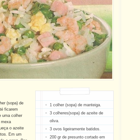
her (sopa) de
1 colher (sopa) de manteiga.
té ficarem
3 colheres(sopa) de azeite de
e uma colher
oliva.
a, mexa
ueça o azeite
3 ovos ligeiramente batidos.
nutos. Em um
200 gr de presunto cortado em